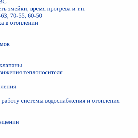
ГВС
ь змейки, время прогрева и т.п.
3, 70-55, 60-50
а в отоплении
омов
 клапаны
движения теплоносителя
пления
т работу системы водоснабжения и отопления
мещении