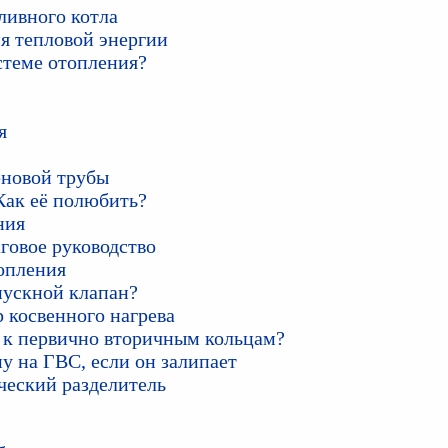
ливного котла
я тепловой энергии
стеме отопления?
я
еновой трубы
Как её полюбить?
ния
говое руководство
опления
пускной клапан?
 косвенного нагрева
а к первично вторичным кольцам?
у на ГВС, если он залипает
ческий разделитель