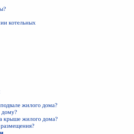
ны?
нии котельных
ы
 подвале жилого дома?
 дому?
а крыше жилого дома?
х размещения?
ки