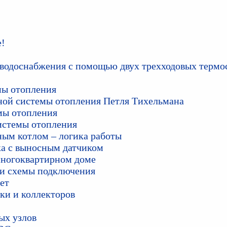
е!
 водоснабжения с помощью двух трехходовых терм
мы отопления
ной системы отопления Петля Тихельмана
мы отопления
системы отопления
ным котлом – логика работы
вка с выносным датчиком
многоквартирном доме
 и схемы подключения
ет
лки и коллекторов
ых узлов