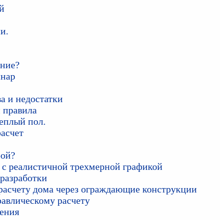
й
и.
ение?
инар
а и недостатки
и правила
еплый пол.
расчет
рой?
 с реалистичной трехмерной графикой
 разработки
 расчету дома через ограждающие конструкции
равлическому расчету
ления