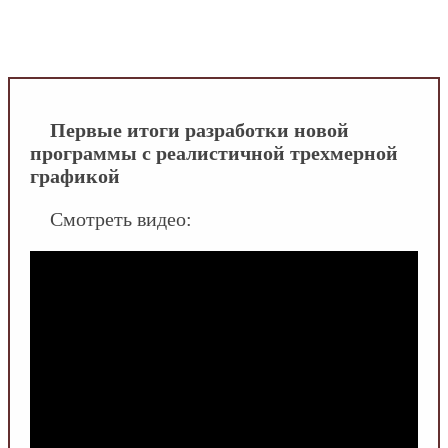
INFOSANTEHNIK.RU
/
Видео
/
Первые итоги
разработки новой программы с реалистичной
трехмерной графикой
Первые итоги разработки новой
программы с реалистичной трехмерной
графикой
Смотреть видео: