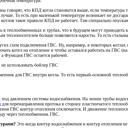
роечная температура.
оны говорят, что КПД котла становится выше, если температура т
 лучше. То есть при маленькой температуре возникает не досгара
отлов такое правило КПД не работает. Там специально опускают
 в теплообменниках и трубах, что в будущем могут приводить к
ым теплоносителем больше появляются наросты. То есть стальны
угих схем подключения ГВС. Ну, например, в некоторых котлах 
чать котел на отопление и чтобы оставался работать на ГВС (на 
 а Функция ГВС остается рабочей.
 не использовать бойлер ГВС
нник для ГВС внутри котла. То есть первый-основной теплообме
 под давлением системы водоснабжения. На линии трубы водос
н
для перенаправления протока в сторону пластинчатого теплооб
овления ГВС контур отопления отключается. И движение теплонос
оду через теплообменник ГВС.
турами?
Это когда контур водоснабжения и контур отопления не