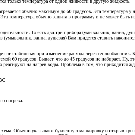
ся только температура от одной жидкости в другую жидкость.
ревается обычно максимум до 60 градусов. Эта температура у не
 Эта температура обычно зашита в программу и не может быть из
водительности. То есть два-три прибора (умывальник, ванна, ду
 (умывальник, ванна, душевая) Вам придется ставить накопител
ет не стабильная при изменение расхода через теплообменник. Б
емой 60 градусов. Бывает, что до 45 градусов не набирает. Ну, э
реагируют на нагрев воды. Проблема в том, что приходится ждать
ВС.
го нагрева.
 схема. Обычно указывают буквенную маркировку и открыв крыш