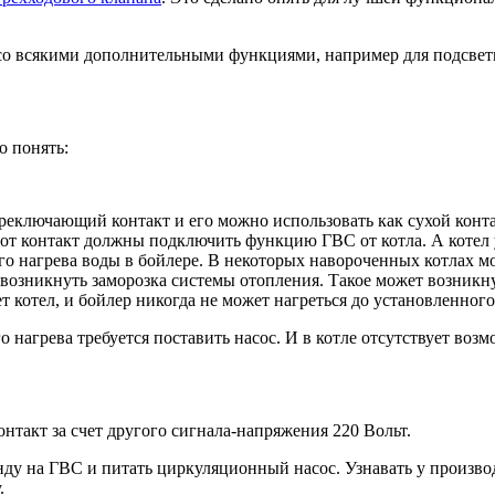
 со всякими дополнительными функциями, например для подсвет
о понять:
переключающий контакт и его можно использовать как сухой ко
тот контакт должны подключить функцию ГВС от котла. А котел
го нагрева воды в бойлере. В некоторых навороченных котлах мо
возникнуть заморозка системы отопления. Такое может возникнуть
т котел, и бойлер никогда не может нагреться до установленного
 нагрева требуется поставить насос. И в котле отсутствует возм
онтакт за счет другого сигнала-напряжения 220 Вольт.
нду на ГВС и питать циркуляционный насос. Узнавать у произв
.