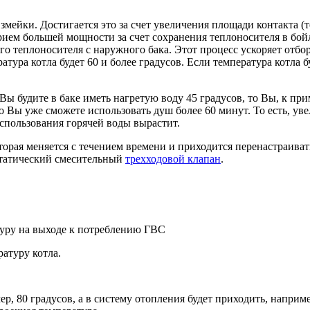
змейки. Достигается это за счет увеличения площади контакта (т
прием большей мощности за счет сохранения теплоносителя в бо
его теплоносителя с наружного бака. Этот процесс ускоряет отбо
тура котла будет 60 и более градусов. Если температура котла б
Вы будите в баке иметь нагретую воду 45 градусов, то Вы, к пр
 то Вы уже сможете использовать душ более 60 минут. То есть, у
использования горячей воды вырастит.
оторая меняется с течением времени и приходится перенастраива
татический смесительный
трехходовой клапан
.
туру на выходе к потреблению ГВС
атуру котла.
р, 80 градусов, а в систему отопления будет приходить, наприме