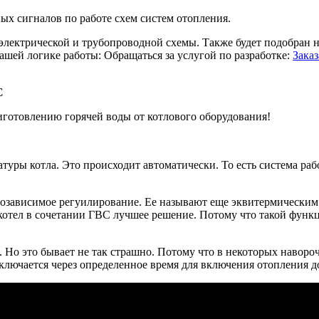
ых сигналов по работе схем систем отопления.
 электрической и трубопроводной схемы. Также будет подобран
ашей логике работы: Обращаться за услугой по разработке:
Заказ
С
готовлению горячей воды от котлового оборудования!
атуры котла. Это происходит автоматически. То есть система ра
дозависимое регуилирование. Ее называют еще эквитермическим 
 котел в сочетании ГВС лучшее решение. Потому что такой функц
 Но это бывает не так страшно. Потому что в некоторых наворо
лючается через определенное время для включения отопления д