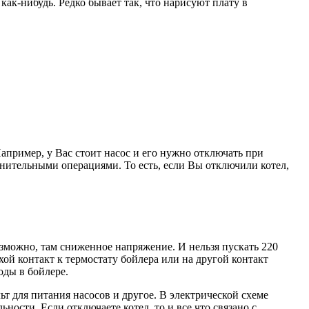
ак-нибудь. Редко бывает так, что нарисуют плату в
пример, у Вас стоит насос и его нужно отключать при
лнительными операциями. То есть, если Вы отключили котел,
озможно, там сниженное напряжение. И нельзя пускать 220
хой контакт к термостату бойлера или на другой контакт
оды в бойлере.
т для питания насосов и другое. В электрической схеме
ности. Если отключаете котел, то и все что связано с