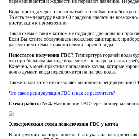
перемешиваются и жидкости не передают давление. Передает
Вода, проходя через пластинчатый теплообменник быстро наг
То есть температуру выше 60 градусов сделать не возможно.
инструкция к применению.
Такая схема с таким котлом не подходит для большой произ
Если Вы хотите обслуживать несколько санитарных приборов
рассмотрим схемы с накопителями горячей воды.
Недостаток получения ГВС?
Температура горячей воды буд
что при большом расходе вода может не нагреваться до требу
Конечно, в моей практике попадались котлы, которые хорошо 
долго думает, когда переключится на нагрев воды.
Также такой котел не позволяет выполнить рециркуляцию Г
Что такое рециркуляция ГВС и как ее рассчитать?
Схема работы № 4.
Накопление ГВС через бойлер косвенно
Электрическая схема подключения ГВС у котла
В инструкции паспорта должна быть указана электрическая