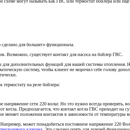
 схеме могут называть как ГВС или термостат бойлера или еще к
о сделано для большего функционала.
ов. Возможно, существует контакт для насоса на бойлер ГВС.
 для дополнительных функций для вашей системы отопления. На
матическую систему, чтобы клиент не морочил себе голову допо
тически.
к термостату на реле бойлера:
е напряжение сети 220 вольт. Но это нужно всегда проверять, в
от котла. Предполагается, что контакт котла ГВС приходит на су
рое меняет положения контактов в зависимости от температуры в
 Например, может понадобиться постоянное напряжение 220 Воль
трехходового клапана
. Это сделано опять для лучшей функциональ