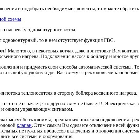
ючения и подобрать необходимые элементы, то можете обратиться
дной схемы
о нагрева у одноконтурного котла
ел одноконтурный, то в нем отсутствует функция ГВС.
ют!
Мало того, в некоторых котлах даже приготовят Вам контак
освенного нагрева. Подключения насоса к бойлеру и многое друг
отопления и придумать свои способы автоматической системы. Т
отить любую удобную для Вас схему с трехходовыми клапанами 
я потока теплоносителя в сторону бойлера косвенного нагрева.
то это не означает, что других схем не бывает!!! Электрическая
т и одним управляющим сигналом.
отлах могут быть клеммы, предназначенные для подключения тре
хходовой
клапан
. Этим самым Вы сделаете отключение всей функци
ительных не нужных процессов включения и отключения системы
ились все системы и оборудования.