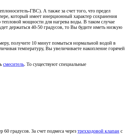
еплоноситель-ГВС). А также за счет того, что предел
йлере, который имеет инерционный характер сохранения
р тепловой мощности для нагрева воды. В таком случае
удет держаться 40-50 градусов, то Вы будите иметь низкую
имеру, получите 10 минут помыться нормальной водой в
величивая температуру, Вы увеличиваете накопление горячей
ть
смеситель
. То существуют специальные
р 60 градусов. За счет подмеса через
трехходовой клапан
с