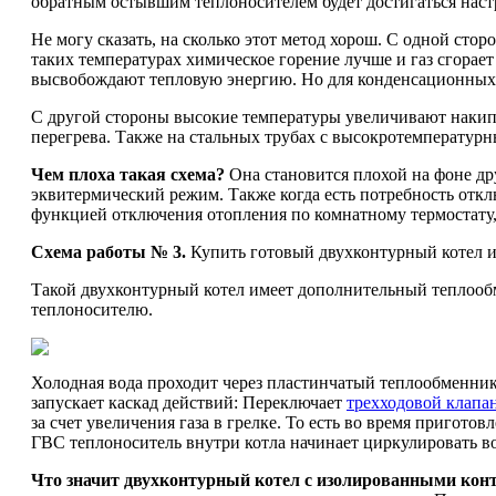
обратным остывшим теплоносителем будет достигаться наст
Не могу сказать, на сколько этот метод хорош. С одной стор
таких температурах химическое горение лучше и газ сгорает
высвобождают тепловую энергию. Но для конденсационных к
С другой стороны высокие температуры увеличивают накипь
перегрева. Также на стальных трубах с высокротемпературн
Чем плоха такая схема?
Она становится плохой на фоне др
эквитермический режим. Также когда есть потребность отклю
функцией отключения отопления по комнатному термостату,
Схема работы № 3.
Купить готовый двухконтурный котел и
Такой двухконтурный котел имеет дополнительный теплообме
теплоносителю.
Холодная вода проходит через пластинчатый теплообменник
запускает каскад действий: Переключает
трехходовой клапа
за счет увеличения газа в грелке. То есть во время пригот
ГВС теплоноситель внутри котла начинает циркулировать в
Что значит двухконтурный котел с изолированными кон