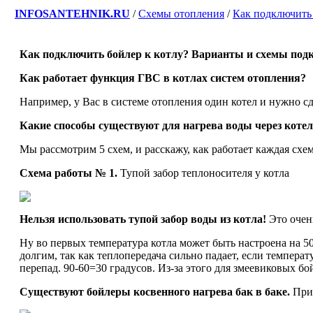
INFOSANTEHNIK.RU
/
Схемы отопления
/
Как подключить
Как подключить бойлер к котлу? Варианты и схемы под
Как работает функция ГВС в котлах систем отопления?
Например, у Вас в системе отопления один котел и нужно сд
Какие способы существуют для нагрева воды через коте
Мы рассмотрим 5 схем, и расскажу, как работает каждая схе
Схема работы № 1.
Тупой забор теплоносителя у котла
Нельзя использовать тупой забор воды из котла!
Это очень
Ну во первых температура котла может быть настроена на 50
долгим, так как теплопередача сильно падает, если темпера
перепад. 90-60=30 градусов. Из-за этого для змеевиковых б
Существуют бойлеры косвенного нагрева бак в баке.
При 