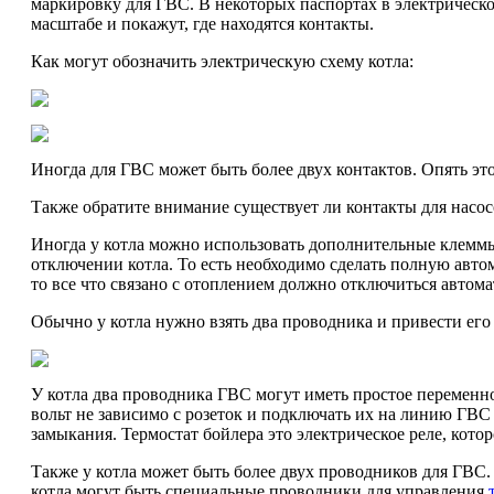
маркировку для ГВС. В некоторых паспортах в электрической
масштабе и покажут, где находятся контакты.
Как могут обозначить электрическую схему котла:
Иногда для ГВС может быть более двух контактов. Опять эт
Также обратите внимание существует ли контакты для насос
Иногда у котла можно использовать дополнительные клеммы
отключении котла. То есть необходимо сделать полную авто
то все что связано с отоплением должно отключиться автома
Обычно у котла нужно взять два проводника и привести его 
У котла два проводника ГВС могут иметь простое переменно
вольт не зависимо с розеток и подключать их на линию ГВС 
замыкания. Термостат бойлера это электрическое реле, кото
Также у котла может быть более двух проводников для ГВС.
котла могут быть специальные проводники для управления