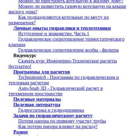
Можно ли пристроить котельную к жилому дому?
Можно ли разместить газовую котельную на крыше
жилого дома?
Как подразделяются котельные по месту их
размещения?
Личные опыты гидравлики и теплотехники
Вступление и знакомство. Часть 1
Гидравлическое сопротивление термостатического
клапана
Гидравлическое сопротивление колбы - фильтра
Видеокурс
Скачать курс Инженерно-Технические расчеты
бесплатно!
Программы для расчетов
Technotronic8 - Программа по гидравлическим и
тепловым расчетам
Auto-Snab 3D - Гидравлический расчет в
трехмерном пространстве
Полезные материалы
Полезная литература
Гидростатика и гидродинамика
Задачи по гидравлическому расчету
Потеря напора по прямому участку трубы
Как потери напора влияют на расход?
Разное