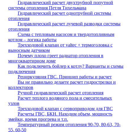
Гидравлический расчет двухтрубной попутной
системы отопления Петля Тихельмана
Гидравлический расчет однотрубной системы
отопления
Гидравлический расчет лучевой разводки системы
отопления
Схема с тепловым насосом и твердотопливным
котлом – логика работы
Трехходовой клапан от valtec + термоголовка с
выносным датчиком
Почему плохо греет радиатор отопления в
многоквартирном доме
Как подключить бойлер к котлу? Варианты и схемы
подключения
Рециркуляция ГВС. Принцип работы и расчет
Вы не правильно делаете расчет гидрострелки и
коллекторов
Ручной гидравлический расчет отопления
Расчет теплого водяного пола и смесительных
узлов
Трехходовой клапан с сервоприводом для ГВС
Расчеты ГВС, БКН. Находим объем, мощность
змейки, время прогрева и т.п.
Температурный режим отопления 90-70, 80-63, 70-
55, 60-50