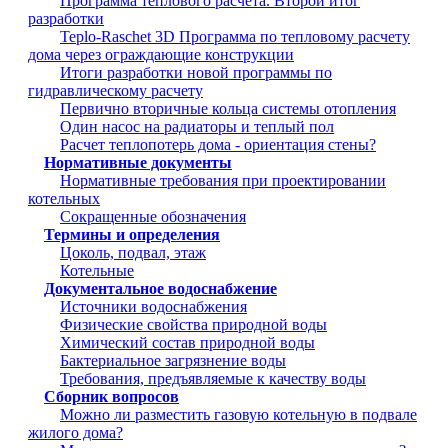
Программа теплового расчета. Второй итог
разработки
Teplo-Raschet 3D Программа по тепловому расчету
дома через ограждающие конструкции
Итоги разработки новой программы по
гидравлическому расчету
Первично вторичные кольца системы отопления
Один насос на радиаторы и теплый пол
Расчет теплопотерь дома - ориентация стены?
Нормативные документы
Нормативные требования при проектировании
котельных
Сокращенные обозначения
Термины и определения
Цоколь, подвал, этаж
Котельные
Документальное водоснабжение
Источники водоснабжения
Физические свойства природной воды
Химический состав природной воды
Бактериальное загрязнение воды
Требования, предъявляемые к качеству воды
Сборник вопросов
Можно ли разместить газовую котельную в подвале
жилого дома?