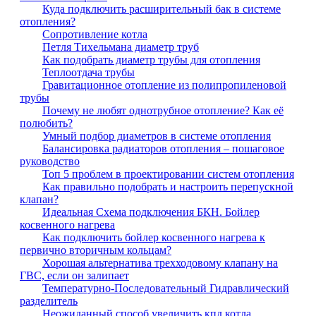
Куда подключить расширительный бак в системе
отопления?
Сопротивление котла
Петля Тихельмана диаметр труб
Как подобрать диаметр трубы для отопления
Теплоотдача трубы
Гравитационное отопление из полипропиленовой
трубы
Почему не любят однотрубное отопление? Как её
полюбить?
Умный подбор диаметров в системе отопления
Балансировка радиаторов отопления – пошаговое
руководство
Топ 5 проблем в проектировании систем отопления
Как правильно подобрать и настроить перепускной
клапан?
Идеальная Схема подключения БКН. Бойлер
косвенного нагрева
Как подключить бойлер косвенного нагрева к
первично вторичным кольцам?
Хорошая альтернатива трехходовому клапану на
ГВС, если он залипает
Температурно-Последовательный Гидравлический
разделитель
Неожиданный способ увеличить кпд котла