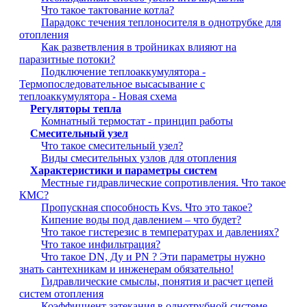
Что такое тактование котла?
Парадокс течения теплоносителя в однотрубке для
отопления
Как разветвления в тройниках влияют на
паразитные потоки?
Подключение теплоаккумулятора -
Термопоследовательное высасывание с
теплоаккумулятора - Новая схема
Регуляторы тепла
Комнатный термостат - принцип работы
Смесительный узел
Что такое смесительный узел?
Виды смесительных узлов для отопления
Характеристики и параметры систем
Местные гидравлические сопротивления. Что такое
КМС?
Пропускная способность Kvs. Что это такое?
Кипение воды под давлением – что будет?
Что такое гистерезис в температурах и давлениях?
Что такое инфильтрация?
Что такое DN, Ду и PN ? Эти параметры нужно
знать сантехникам и инженерам обязательно!
Гидравлические смыслы, понятия и расчет цепей
систем отопления
Коэффициент затекания в однотрубной системе