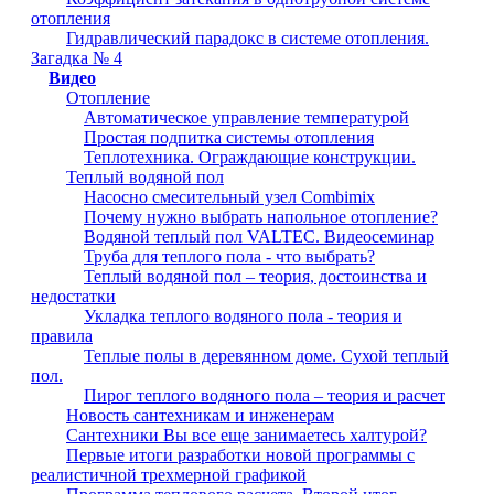
отопления
Гидравлический парадокс в системе отопления.
Загадка № 4
Видео
Отопление
Автоматическое управление температурой
Простая подпитка системы отопления
Теплотехника. Ограждающие конструкции.
Теплый водяной пол
Насосно смесительный узел Combimix
Почему нужно выбрать напольное отопление?
Водяной теплый пол VALTEC. Видеосеминар
Труба для теплого пола - что выбрать?
Теплый водяной пол – теория, достоинства и
недостатки
Укладка теплого водяного пола - теория и
правила
Теплые полы в деревянном доме. Сухой теплый
пол.
Пирог теплого водяного пола – теория и расчет
Новость сантехникам и инженерам
Сантехники Вы все еще занимаетесь халтурой?
Первые итоги разработки новой программы с
реалистичной трехмерной графикой