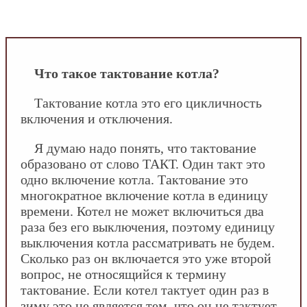
INFOSANTEHNIK.RU
/
Отопление
/
Что такое
тактование котла?
Что такое тактование котла?
Тактование котла это его цикличность
включения и отключения.
Я думаю надо понять, что тактование
образовано от слово ТАКТ. Один такт это
одно включение котла. Тактование это
многократное включение котла в единицу
времени. Котел не может включиться два
раза без его выключения, поэтому единицу
выключения котла рассматривать не будем.
Сколько раз он включается это уже второй
вопрос, не относящийся к термину
тактование. Если котел тактует один раз в
зиму это не является тем, что он не тактует.