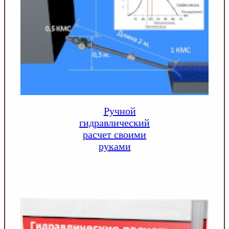
Ручной
гидравлический
расчет своими
руками