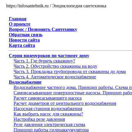
https://infosantehnik.ru / Энциклопедия сантехника
Главная
О проекте
Вопрос / Позвонить Сантехнику
Обратная связь
Новости сайта
Карта сайта
Серия видеоуроков по частному дому
Часть 1. Где бурить скважину?
Часть 2. Обустройство скважины на воду
Часть 3. Прокладка трубопровода от скважины до дома
Часть 4. Автоматическое водоснабжение
Водоснабжение
Водоснабжение частного дома. Принцип работы. Схема 
Самовсасывающие поверхностные насосы. Принцип рабо
Расчет самовсасывающего насоса
Расчет диаметров от центрального водоснабжения
Насосная станция водоснабжения
Как выбрать насос для скважины?
Настройка реле давления
Реле давления электрическая схема
Принцип работы гидроаккумулятора