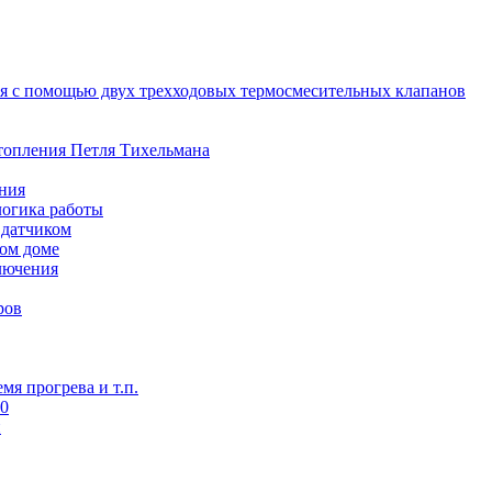
я с помощью двух трехходовых термосмесительных клапанов
топления Петля Тихельмана
ения
логика работы
 датчиком
ном доме
лючения
ров
я прогрева и т.п.
50
и