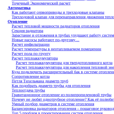
Точечный Экономический расчет
Автоматика
Как работают сервоприводы и трехходовые клапаны
Трехходовой клапан для перенаправления движения тепл
Отопление
Расчет тепловой мощности радиаторов отопления
Секция радиатора
Зарастание и отложения в трубах ухудшают работу систе
Новые насосы работают по-другому…
Расчет инфильтрации
Расчет температуры в неотапливаемом помещении
Расчет пола по грунту
Расчет теплоаккумулятора
Расчет теплоаккумулятора для твердотопливного котла
Расчет теплоаккумулятора для накопления тепловой эн
Куда подключить расширительный бак в системе отоплен
Сопротивление котла
Петля Тихельмана диаметр труб
Как подобрать диаметр трубы для отопления
Теплоотдача трубы
Гравитационное отопление из полипропиленовой трубы
Почему не любят однотрубное отопление? Как её полюби
Умный подбор диаметров в системе отопления
Балансировка радиаторов отопления – пошаговое руковод
Топ 5 проблем в проектировании систем отопления