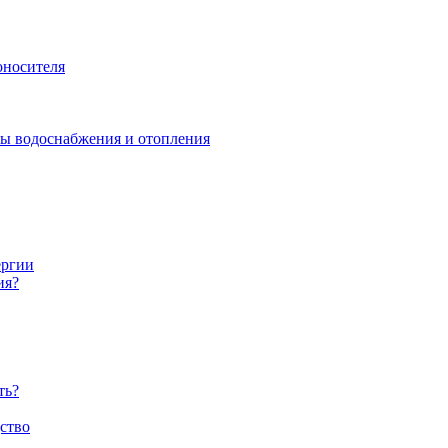
оносителя
мы водоснабжения и отопления
ергии
ия?
ть?
ство