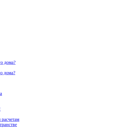
го дома?
о дома?
а
!
 расчетам
транстве