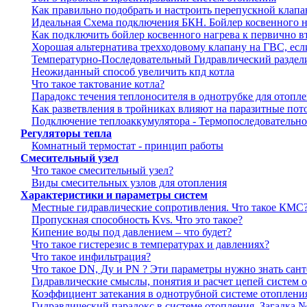
Как правильно подобрать и настроить перепускной клапа
Идеальная Схема подключения БКН. Бойлер косвенного н
Как подключить бойлер косвенного нагрева к первично 
Хорошая альтернатива трехходовому клапану на ГВС, есл
Температурно-Последовательный Гидравлический раздел
Неожиданный способ увеличить кпд котла
Что такое тактование котла?
Парадокс течения теплоносителя в однотрубке для отопл
Как разветвления в тройниках влияют на паразитные пот
Подключение теплоаккумулятора - Термопоследовательное
Регуляторы тепла
Комнатный термостат - принцип работы
Смесительный узел
Что такое смесительный узел?
Виды смесительных узлов для отопления
Характеристики и параметры систем
Местные гидравлические сопротивления. Что такое КМС
Пропускная способность Kvs. Что это такое?
Кипение воды под давлением – что будет?
Что такое гистерезис в температурах и давлениях?
Что такое инфильтрация?
Что такое DN, Ду и PN ? Эти параметры нужно знать сан
Гидравлические смыслы, понятия и расчет цепей систем 
Коэффициент затекания в однотрубной системе отоплени
Гидравлический парадокс в системе отопления. Загадка №