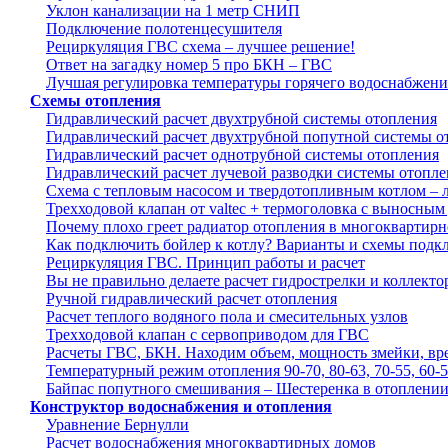
Уклон канализации на 1 метр СНИП
Подключение полотенцесушителя
Рециркуляция ГВС схема – лучшее решение!
Ответ на загадку номер 5 про БКН – ГВС
Лучшая регулировка температуры горячего водоснабжени
Схемы отопления
Гидравлический расчет двухтрубной системы отопления
Гидравлический расчет двухтрубной попутной системы о
Гидравлический расчет однотрубной системы отопления
Гидравлический расчет лучевой разводки системы отопл
Схема с тепловым насосом и твердотопливным котлом – 
Трехходовой клапан от valtec + термоголовка с выносным
Почему плохо греет радиатор отопления в многоквартир
Как подключить бойлер к котлу? Варианты и схемы подк
Рециркуляция ГВС. Принцип работы и расчет
Вы не правильно делаете расчет гидрострелки и коллекто
Ручной гидравлический расчет отопления
Расчет теплого водяного пола и смесительных узлов
Трехходовой клапан с сервоприводом для ГВС
Расчеты ГВС, БКН. Находим объем, мощность змейки, врем
Температурный режим отопления 90-70, 80-63, 70-55, 60-
Байпас попутного смешивания – Шестеренка в отоплени
Конструктор водоснабжения и отопления
Уравнение Бернулли
Расчет водоснабжения многоквартирных домов