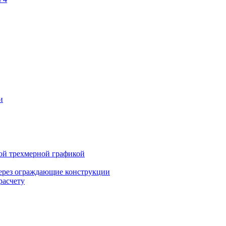
и
ой трехмерной графикой
через ограждающие конструкции
расчету