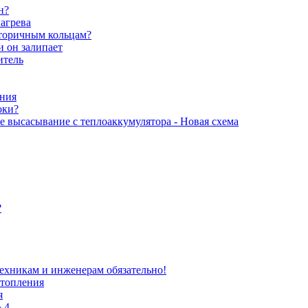
н?
агрева
вторичным кольцам?
и он залипает
итель
ения
оки?
 высасывание с теплоаккумулятора - Новая схема
?
техникам и инженерам обязательно!
отопления
я
 4