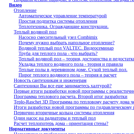
Видео
Отопление
Автоматическое управление температурой
Простая подпитка системы отопления
Теплотехника. Ограждающие конструкции.
Теплый водяной пол
Насосно смесительный узел Combimix
Почему нужно выбрать напольное отопление?
Водяной теплый пол VALTEC. Видеосеминар
Труба для теплого пола - что выбрать?
Теплый водяной пол – теория, достоинства и недостатк
Укладка теплого водяного пола - теория и правила
Теплые полы в деревянном доме. Сухой теплый пол.
Пирог теплого водяного пола – теория и расчет
Новость сантехникам и инженерам
Сантехники Вы все еще занимаетесь халтурой?
Первые итоги разработки новой программы с реалистичн
Программа теплового расчета. Второй итог разработки
Teplo-Raschet 3D Программа по тепловому расчету дома 
Итоги разработки новой программы по гидравлическому 
Первично вторичные кольца системы отопления
Один насос на радиаторы и теплый пол
Расчет теплопотерь дома - ориентация стены?
Нормативные документы