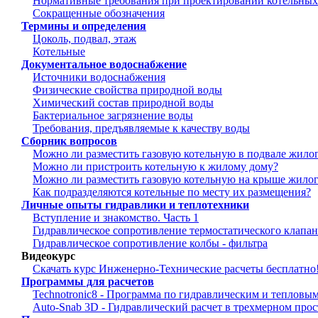
Нормативные требования при проектировании котельных
Сокращенные обозначения
Термины и определения
Цоколь, подвал, этаж
Котельные
Документальное водоснабжение
Источники водоснабжения
Физические свойства природной воды
Химический состав природной воды
Бактериальное загрязнение воды
Требования, предъявляемые к качеству воды
Сборник вопросов
Можно ли разместить газовую котельную в подвале жило
Можно ли пристроить котельную к жилому дому?
Можно ли разместить газовую котельную на крыше жилог
Как подразделяются котельные по месту их размещения?
Личные опыты гидравлики и теплотехники
Вступление и знакомство. Часть 1
Гидравлическое сопротивление термостатического клапан
Гидравлическое сопротивление колбы - фильтра
Видеокурс
Скачать курс Инженерно-Технические расчеты бесплатно
Программы для расчетов
Technotronic8 - Программа по гидравлическим и тепловым
Auto-Snab 3D - Гидравлический расчет в трехмерном прос