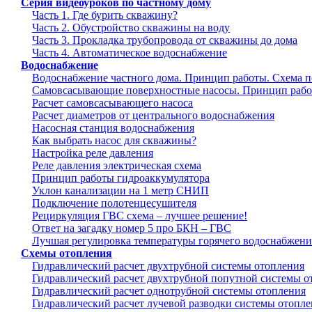
Серия видеоуроков по частному дому
Часть 1. Где бурить скважину?
Часть 2. Обустройство скважины на воду
Часть 3. Прокладка трубопровода от скважины до дома
Часть 4. Автоматическое водоснабжение
Водоснабжение
Водоснабжение частного дома. Принцип работы. Схема 
Самовсасывающие поверхностные насосы. Принцип рабо
Расчет самовсасывающего насоса
Расчет диаметров от центрального водоснабжения
Насосная станция водоснабжения
Как выбрать насос для скважины?
Настройка реле давления
Реле давления электрическая схема
Принцип работы гидроаккумулятора
Уклон канализации на 1 метр СНИП
Подключение полотенцесушителя
Рециркуляция ГВС схема – лучшее решение!
Ответ на загадку номер 5 про БКН – ГВС
Лучшая регулировка температуры горячего водоснабжени
Схемы отопления
Гидравлический расчет двухтрубной системы отопления
Гидравлический расчет двухтрубной попутной системы о
Гидравлический расчет однотрубной системы отопления
Гидравлический расчет лучевой разводки системы отопл