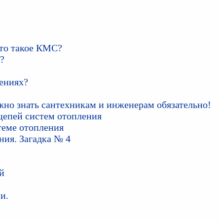
то такое КМС?
?
лениях?
жно знать сантехникам и инженерам обязательно!
цепей систем отопления
теме отопления
ния. Загадка № 4
й
и.