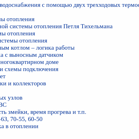
 водоснабжения с помощью двух трехходовых терм
мы отопления
ной системы отопления Петля Тихельмана
мы отопления
системы отопления
ным котлом – логика работы
вка с выносным датчиком
многоквартирном доме
 и схемы подключения
ет
лки и коллекторов
ых узлов
ГВС
ь змейки, время прогрева и т.п.
3, 70-55, 60-50
а в отоплении