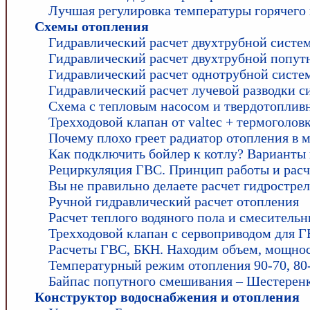
Лучшая регулировка температуры горячего
Схемы отопления
Гидравлический расчет двухтрубной систе
Гидравлический расчет двухтрубной попут
Гидравлический расчет однотрубной систе
Гидравлический расчет лучевой разводки 
Схема с тепловым насосом и твердотоплив
Трехходовой клапан от valtec + термоголо
Почему плохо греет радиатор отопления в 
Как подключить бойлер к котлу? Варианты
Рециркуляция ГВС. Принцип работы и расч
Вы не правильно делаете расчет гидростре
Ручной гидравлический расчет отопления
Расчет теплого водяного пола и смесительн
Трехходовой клапан с сервоприводом для 
Расчеты ГВС, БКН. Находим объем, мощност
Температурный режим отопления 90-70, 80-6
Байпас попутного смешивания – Шестеренк
Конструктор водоснабжения и отопления