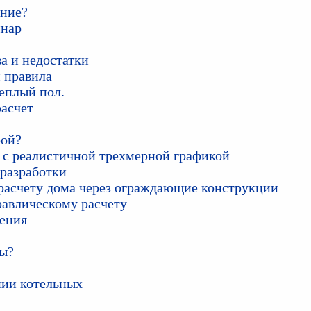
ение?
инар
а и недостатки
и правила
еплый пол.
расчет
рой?
 с реалистичной трехмерной графикой
 разработки
 расчету дома через ограждающие конструкции
равлическому расчету
ления
ны?
нии котельных