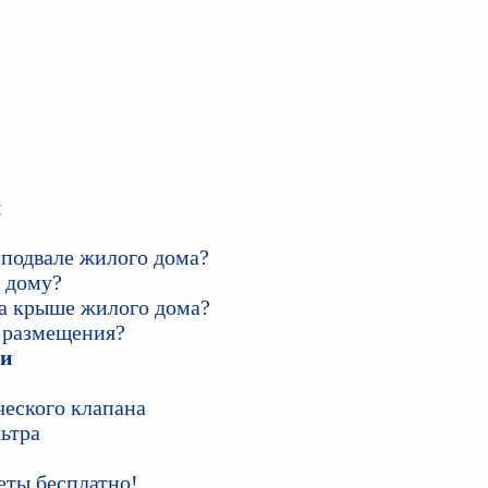
ы
 подвале жилого дома?
 дому?
а крыше жилого дома?
х размещения?
ки
ческого клапана
ьтра
еты бесплатно!