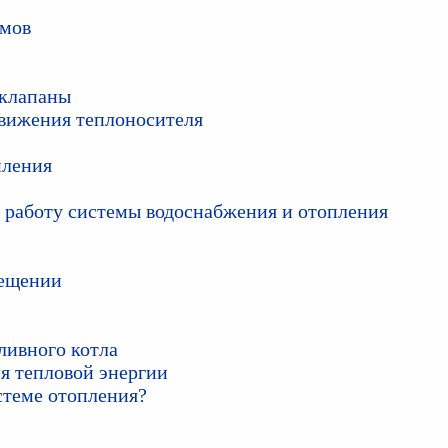
омов
 клапаны
движения теплоносителя
пления
т работу системы водоснабжения и отопления
мещении
ливного котла
я тепловой энергии
стеме отопления?