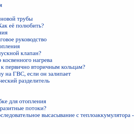
я
еновой трубы
Как её полюбить?
ния
говое руководство
опления
пускной клапан?
 косвенного нагрева
а к первично вторичным кольцам?
у на ГВС, если он залипает
ческий разделитель
бке для отопления
аразитные потоки?
следовательное высасывание с теплоаккумулятора -